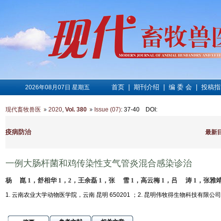
首页
|
期刊介绍
|
编 委 会
|
投稿指
2026年08月07日 星期五
现代畜牧兽医
2020
,
Vol. 380
Issue (07)
: 37-40
DOI
:
疫病防治
最新
一例大肠杆菌和鸡传染性支气管炎混合感染诊治
杨 崑 1，舒相华 1，2，王余磊 1，张 雪 1，高云梅 1，吕 涛 1，张雅靖 
1. 云南农业大学动物医学院，云南 昆明 650201 ；2. 昆明伟牧得生物科技有限公司，