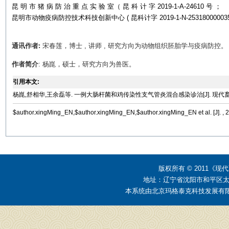
昆 明 市 猪 病 防 治 重 点 实 验 室（ 昆 科 计 字 2019-1-A-24610 号 ；
昆明市动物疫病防控技术科技创新中心 ( 昆科计字 2019-1-N-25318000003
通讯作者:
宋春莲，博士 , 讲师 , 研究方向为动物组织胚胎学与疫病防控
作者简介
: 杨崑，硕士，研究方向为兽医。
引用本文:
杨崑,舒相华,王余磊等. 一例大肠杆菌和鸡传染性支气管炎混合感染诊治[J]. 现代畜牧兽医, 20
$author.xingMing_EN,$author.xingMing_EN,$author.xingMing_EN et al. [J]. , 2
版权所有 © 2011
地址：辽宁省沈阳市和平区太原街2
本系统由
北京玛格泰克科技发展有