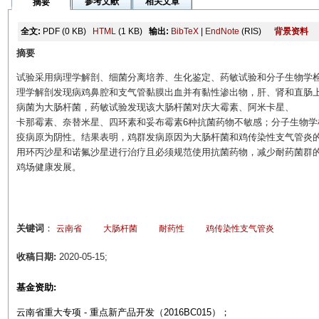
参考文献
相关文章
摘要
全文:
PDF
(0 KB)
HTML
(1 KB)
输出:
BibTeX
|
EndNote
(RIS)
背景资料
摘要
试验采用病理学解剖、细菌分离培养、生化鉴定、药敏试验和分子生物学
理学解剖发现病鸡鼻腔和支气管黏膜出血并有黏性渗出物，肝、肾和直肠上
病菌为大肠杆菌，药敏试验发现该大肠杆菌对庆大霉素、阿米卡星、
卡那霉素、奈替米星、四环素和妥布霉素6种抗菌药物不敏感；分子生物
疫病原为阴性。结果表明，鸡群发病原因为大肠杆菌和鸡传染性支气管炎
用环丙沙星和诺氟沙星进行治疗且必须规范使用抗菌药物，减少耐药菌群
鸡场健康发展。
关键词
：
云南省
大肠杆菌
耐药性
鸡传染性支气管炎
收稿日期:
2020-05-15;
基金资助:
云南省重大专项 - 重点新产品开发（2016BC015）；