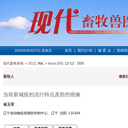
首页
|
期刊介绍
|
编 委 会
|
投稿指
2026年08月07日 星期五
现代畜牧兽医
2012
,
Vol.
Issue (05)
: 12-13
DOI
:
畜牧人
最新
当前新城疫的流行特点及防控措施
崔玉军
辽宁省动物疫病预防控制中心，辽宁 沈阳 110164