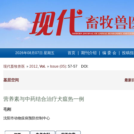
首页
|
期刊介绍
|
编 委 会
|
投稿指
2026年08月07日 星期五
现代畜牧兽医
2012
,
Vol.
Issue (05)
: 57-57
DOI
:
基层空间
最新
营养素与中药结合治疗犬瘟热一例
毛刚
沈阳市动物疫病预防控制中心