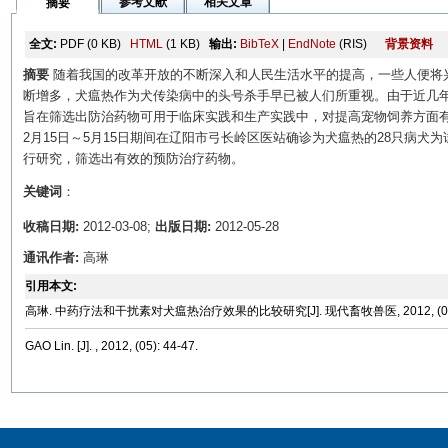
参考文献
相关文章
摘要
全文:
PDF
(0 KB)
HTML
(1 KB)
输出:
BibTeX
|
EndNote
(RIS)
背景资料
摘要
随着我国的改革开放的不断深入和人民生活水平的提高，一些人便将
断增多，犬瘟热作为犬传染病中的头号杀手早已被人们所重视。由于近几
旨在筛选出防治药物可用于临床实践和生产实践中，对提高宠物饲养方面有
2月15日～5月15日期间在辽阳市弓长岭区医站确诊为犬瘟热的28只病
行研究，筛选出有效的预防治疗药物。
关键词
：
收稿日期:
2012-03-08;
出版日期:
2012-05-28
通讯作者:
高琳
引用本文:
高琳. 中药疗法和干扰素对犬瘟热治疗效果的比较研究[J]. 现代畜牧兽医, 2012, (05):
GAO Lin. [J]. , 2012, (05): 44-47.