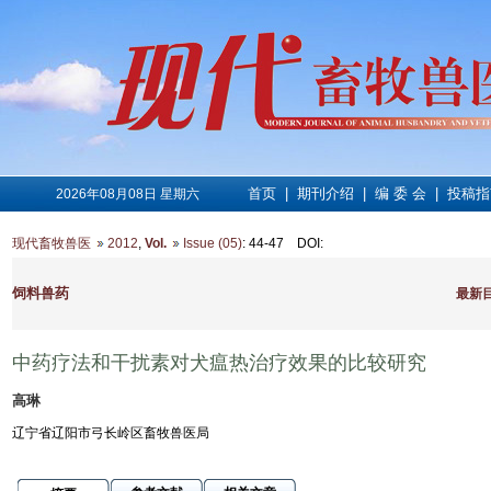
首页
|
期刊介绍
|
编 委 会
|
投稿指
2026年08月08日 星期六
现代畜牧兽医
2012
,
Vol.
Issue (05)
: 44-47
DOI
:
饲料兽药
最新
中药疗法和干扰素对犬瘟热治疗效果的比较研究
高琳
辽宁省辽阳市弓长岭区畜牧兽医局