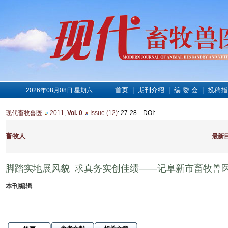
首页
|
期刊介绍
|
编 委 会
|
投稿指
2026年08月08日 星期六
现代畜牧兽医
2011
,
Vol. 0
Issue (12)
: 27-28
DOI
:
畜牧人
最新
脚踏实地展风貌 求真务实创佳绩——记阜新市畜牧兽
本刊编辑