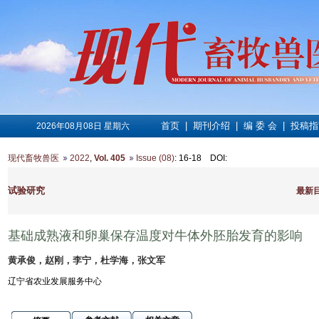
首页
|
期刊介绍
|
编 委 会
|
投稿指
2026年08月08日 星期六
现代畜牧兽医
2022
,
Vol. 405
Issue (08)
: 16-18
DOI
:
试验研究
最新
基础成熟液和卵巢保存温度对牛体外胚胎发育的影响
黄承俊，赵刚，李宁，杜学海，张文军
辽宁省农业发展服务中心