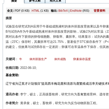
参考文献
相关文章
摘要
全文:
PDF
(0 KB)
HTML
(1 KB)
输出:
BibTeX
|
EndNote
(RIS)
背景资料
摘要
试验旨在研究试剂A应用于牛基础成熟液时的体外胚胎发育效果以及牛卵巢
B与试剂A作为牛基础成熟液对体外胚胎发育的影响，试验2为对比常温（2
两对比条件下获得的卵母细胞数、卵裂率、囊胚率。结果显示：试剂A的囊胚率达到
温（23℃）保存时，其囊胚率可达21.75%，显著低于37℃保存条件下（P
的建立，但效果与试剂B存在一定差距；卵巢可在常温条件下保存，但其效
关键词
：
牛
体外胚胎生产
体外成熟
卵巢保存温度
收稿日期:
2022-06-10;
基金资助:
辽宁省兴辽英才计划项目“提高西丰梅花鹿和清原马鹿繁殖成活率关键技术研究与
通讯作者:
李宁，硕士，正高级畜牧师，研究方向为畜禽繁殖育种、遗传
作者简介
: 黄承俊，硕士，畜牧师，研究方向为反刍动物胚胎工程。