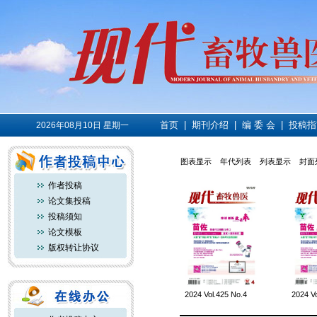
首页
|
期刊介绍
|
编 委 会
|
投稿指
2026年08月10日 星期一
图表显示
年代列表
列表显示
封面
作者投稿
论文集投稿
投稿须知
论文模板
版权转让协议
2024 Vol.425 No.4
2024 V