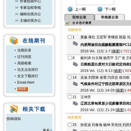
作者投稿中心
专家远程审稿
编辑在线办公
主编在线办公
试验研究
1
黄鑫 蒋红 王宏军 李继昌 陈磊 
内质网途径在硫酸黏菌素致PC1
当期目录
2016 Vol. (12): 1-7 [
摘要
] (
715
过刊浏览
8
戴剑涛 白文顺 杨亮宇 王广龙 王
高级检索
日粮粗蛋白质对大日龄武定鸡表
论文点击排行
2016 Vol. (12): 8-13 [
摘要
] (
60
全文下载排行
14
吴迪 刘慧林 崔蕾 闫庆忠 徐功权
Email Alert
气候条件对辽宁西北部草原区天
2016 Vol. (12): 14-20 [
摘要
] (
4
21
王坤芳
辽西北草甸草原少花蒺藜草田间
2016 Vol. (12): 21-24 [
摘要
] (
4
饲养繁育
·
投稿须知
25
孙亚波 刘春海 杨坤 宋先忱 刘胜
更多