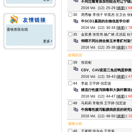
不同过瘤胃添加剂组合对辽宁绒
2016 Vol. (12): 25-29 [
摘要
] (
6
30
周秀敏 李强子 毕英杰 任卫合 张
牛SCD1基因的生物信息学分析
2016 Vol. (12): 30-34 [
摘要
] (
7
·
畜牧兽医在线
35
金双勇 张世伟 杨广林 庄洪廷 杜
饲喂不同比例全株玉米青贮对架
更多
2016 Vol. (12): 35-38 [
摘要
] (
5
疫病防控
39
张岩彬
CDV、CAV疫苗三免后鸭蛋卵
2016 Vol. (12): 39-43 [
摘要
] (
4
44
李超 王宇婷 倪宏波
猪流行性腹泻病毒和大肠杆菌混
2016 Vol. (12): 44-47 [
摘要
] (
6
48
马莉莉 常敬伟 王宇婷 倪宏波
牛病毒性腹泻黏膜病疫苗的研究
2016 Vol. (12): 48-50 [
摘要
] (
1
调查分析
48
王家明 张兴会 王世泉