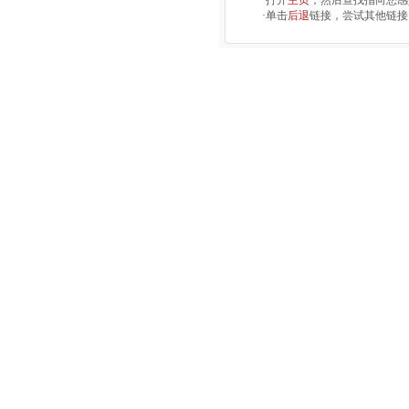
·打开
主页
，然后查找指向您感
·单击
后退
链接，尝试其他链接