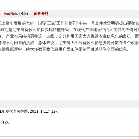
X
|
EndNote
(RIS)
背景资料
现出逐步发展的态势，指导“三农”工作的第7个中央一号文件就曾明确提出要整
”时期是辽宁省畜牧业加快实现转型升级，在现代产业建设中由大变强的关键时
变、产业布局结构调整这一主线，充分利用国家大力推进农业信息化的良机，而
务与不可回避的挑战。总体来说，辽宁省大部分畜牧业信息资源分散在各个政府
海量数据库中，绝大多数畜牧信息用户因条件限制而难以获取全面的信息。
畜牧兽医, 2011, 1(11): 12-.
: 12-.