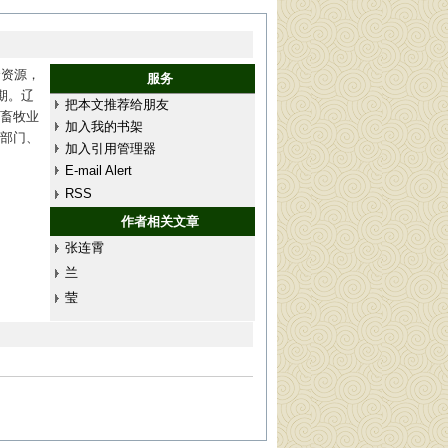
合资源，
服务
期。辽
把本文推荐给朋友
畜牧业
加入我的书架
部门、
加入引用管理器
E-mail Alert
RSS
作者相关文章
张连霄
兰
莹