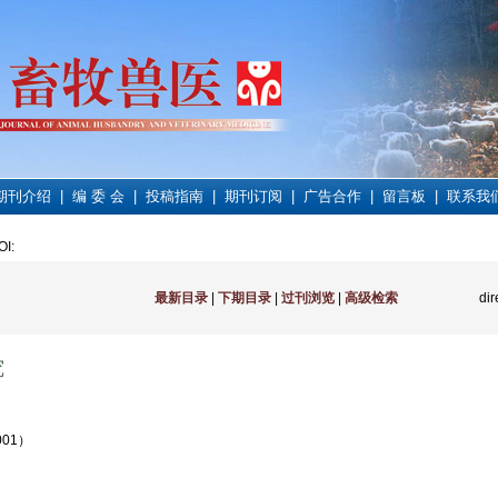
期刊介绍
|
编 委 会
|
投稿指南
|
期刊订阅
|
广告合作
|
留言板
|
联系我
OI
:
最新目录
|
下期目录
|
过刊浏览
|
高级检索
dir
究
01）