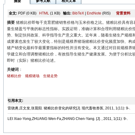
参考文献
相关文章
摘要
全文:
PDF
(0 KB)
HTML
(1 KB)
输出:
BibTeX
|
EndNote
(RIS)
背景资料
摘要
猪粮比价即每千克育肥猪销售价格与玉米价格之比。猪粮比价具有容
量生猪盈亏平衡的标志性指标。实践证明，准确计算和合理利用猪粮比价
势、制定扶持政策、科学指导生产意义重大。近年来，随着生猪生产规模
成要素也发生了较大变化，特别是规模养猪场猪粮比价变化频度加快、构
猪产销变化最科学最重要指标的特性并没有变化。本文通过对目前规模养猪
学建立和合理调整猪粮比价，有效指导生猪生产健康发展。为便于分析比
即时（实际）猪粮比价论述。
关键词
：
猪粮比价
规模猪场
生猪走势
引用本文:
雷骁勇,庄文发,张晨阳. 猪粮比价变化的研究[J]. 现代畜牧兽医, 2011, 1(11): 9-.
LEI Xiao-Yong,ZHUANG Wen-Fa,ZHANG Chen-Yang. [J]. , 2011, 1(11): 9-.